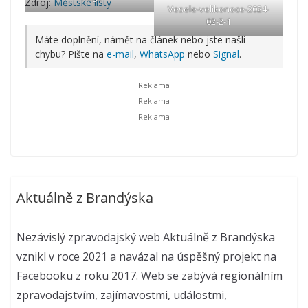
Zdroj:
Městské listy
Vesele-velikonoce-2024-
02-2-1
Máte doplnění, námět na článek nebo jste našli
chybu? Pište na
e-mail
,
WhatsApp
nebo
Signal
.
Aktuálně z Brandýska
Nezávislý zpravodajský web Aktuálně z Brandýska
vznikl v roce 2021 a navázal na úspěšný projekt na
Facebooku z roku 2017. Web se zabývá regionálním
zpravodajstvím, zajímavostmi, událostmi,