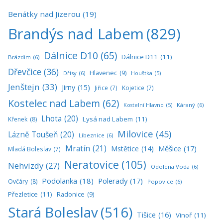
Benátky nad Jizerou
(19)
Brandýs nad Labem
(829)
Dálnice D10
(65)
Dálnice D11
(11)
Brázdim
(6)
Dřevčice
(36)
Hlavenec
(9)
Dřísy
(6)
Houštka
(5)
Jenštejn
(33)
Jirny
(15)
Jiřice
(7)
Kojetice
(7)
Kostelec nad Labem
(62)
Káraný
(6)
Kostelní Hlavno
(5)
Lhota
(20)
Lysá nad Labem
(11)
Křenek
(8)
Milovice
(45)
Lázně Toušeň
(20)
Líbeznice
(6)
Mratín
(21)
Měšice
(17)
Mstětice
(14)
Mladá Boleslav
(7)
Neratovice
(105)
Nehvizdy
(27)
Odolena Voda
(6)
Podolanka
(18)
Polerady
(17)
Ovčáry
(8)
Popovice
(6)
Přezletice
(11)
Radonice
(9)
Stará Boleslav
(516)
Tišice
(16)
Vinoř
(11)