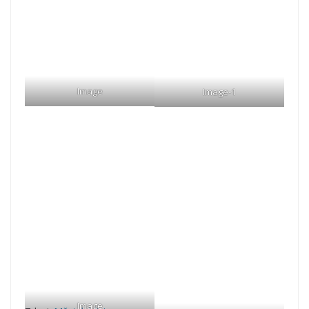
Image
Image-1
Image