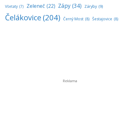
Zápy
(34)
Zeleneč
(22)
Všetaty
(7)
Záryby
(9)
Čelákovice
(204)
Černý Most
(8)
Šestajovice
(8)