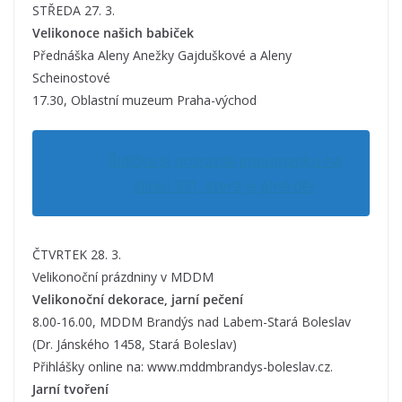
STŘEDA 27. 3.
Velikonoce našich babiček
Přednáška Aleny Anežky Gajduškové a Aleny
Scheinostové
17.30, Oblastní muzeum Praha-východ
Řidička si prorazila pneumatiku na
silnici 331, která je plná děr
ČTVRTEK 28. 3.
Velikonoční prázdniny v MDDM
Velikonoční dekorace, jarní pečení
8.00-16.00, MDDM Brandýs nad Labem-Stará Boleslav
(Dr. Jánského 1458, Stará Boleslav)
Přihlášky online na: www.mddmbrandys-boleslav.cz.
Jarní tvoření