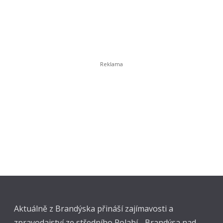
Aktuálně z Brandýska přináší zajímavosti a
zpravodajství ze středního Polabí - Brandýsa nad