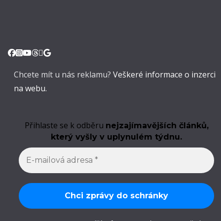
Chcete mít u nás reklamu?
Veškeré informace o inzerci
na webu.
Přihlaste se k odběru
nejzajímavějších článků,
který vyšly v uplynulém týdnu.