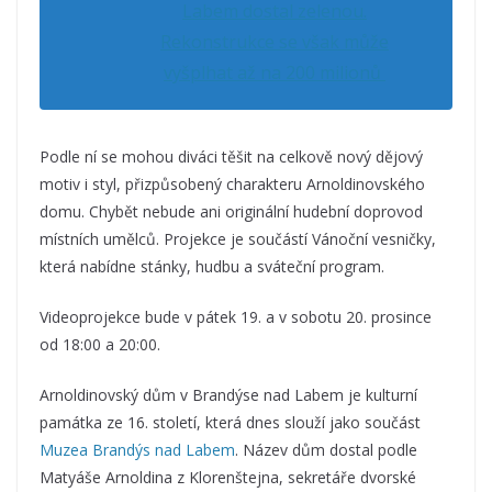
Labem dostal zelenou.
Rekonstrukce se však může
vyšplhat až na 200 milionů
Podle ní se mohou diváci těšit na celkově nový dějový
motiv i styl, přizpůsobený charakteru Arnoldinovského
domu. Chybět nebude ani originální hudební doprovod
místních umělců. Projekce je součástí Vánoční vesničky,
která nabídne stánky, hudbu a sváteční program.
Videoprojekce bude v
pátek 19. a v sobotu 20. prosince
od 18:00 a 20:00.
Arnoldinovský dům v Brandýse nad Labem je kulturní
památka ze 16. století, která dnes slouží jako součást
Muzea Brandýs nad Labem
. Název dům dostal podle
Matyáše Arnoldina z Klorenštejna, sekretáře dvorské