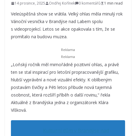
14 prosince, 2025
Ondřej Kořínek
0 komentářů
1 min read
Veleúspěšná show se vrátila. Velký ohlas měla minulý rok
Vánoční vesnička v Brandýse nad Labem spolu
s videoprojekcí. Letos se akce opakovala s tím, že se
promítalo na budovu muzea.
„Loňský ročník měl mimořádně pozitivní ohlas, a právě
ten se stal inspirací pro letošní propracovanější grafiku,
hlubší vyprávění a nové vizuální efekty. K oblíbeným
postavám Evičky a Péti letos přibude nová tajemná
osobnost, která rozšíří příběh o další rovinu,“ řekla
Aktuálně z Brandýska jedna z organizátorek Klára
Víšková.
Kulturní dům v Brandýse nad