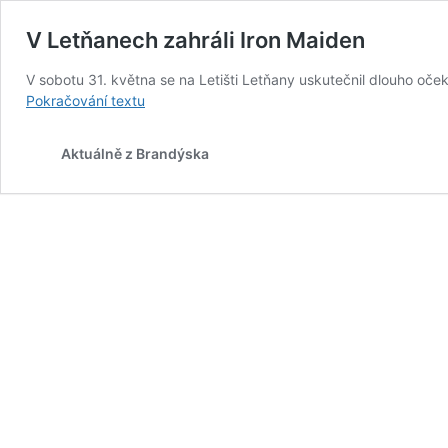
V Letňanech zahráli Iron Maiden
V sobotu 31. května se na Letišti Letňany uskutečnil dlouho oče
V
Pokračování textu
Letňanech
zahráli
Aktuálně z Brandýska
Iron
Maiden