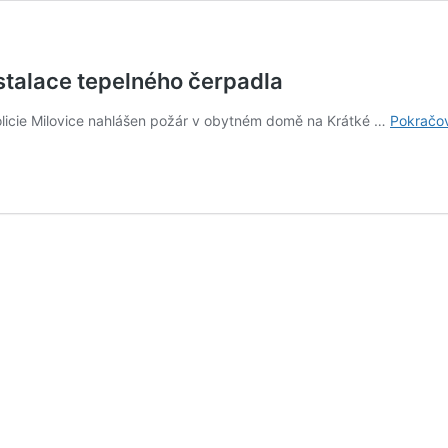
nstalace tepelného čerpadla
olicie Milovice nahlášen požár v obytném domě na Krátké …
Pokračov