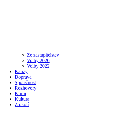
Ze zastupitelstev
Volby 2026
Volby 2022
Kauzy
Doprava
Společnost
Rozhovory
Krimi
Kultura
Z okolí