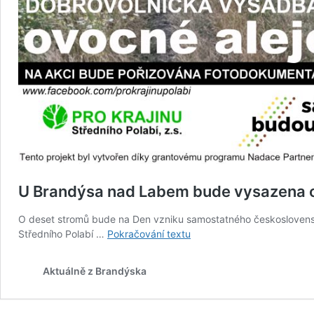
U Brandýsa nad Labem bude vysazena o
O deset stromů bude na Den vzniku samostatného československé
U
Středního Polabí …
Pokračování textu
Brandýsa
nad
Aktuálně z Brandýska
Labem
bude
vysazena