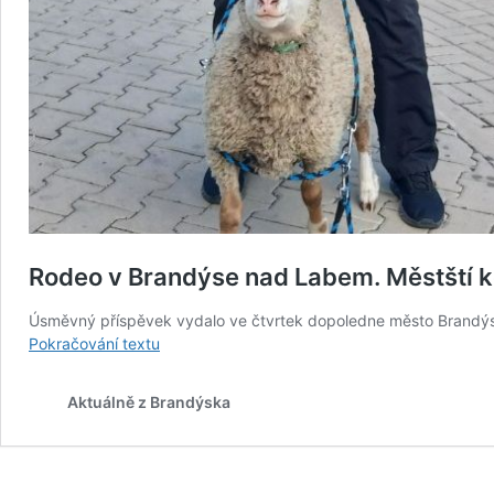
Rodeo v Brandýse nad Labem. Městští ko
Úsměvný příspěvek vydalo ve čtvrtek dopoledne město Brandýs n
Rodeo
Pokračování textu
v Brandýse
nad
Aktuálně z Brandýska
Labem.
Městští
kovbojové
chytali