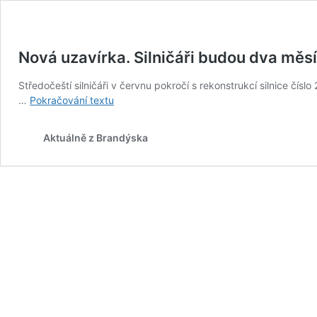
Nová uzavírka. Silničáři budou dva měsí
Středočeští silničáři v červnu pokročí s rekonstrukcí silnice čís
Nová
…
Pokračování textu
uzavírka.
Silničáři
Aktuálně z Brandýska
budou
dva
měsíce
opravovat
silnici
244