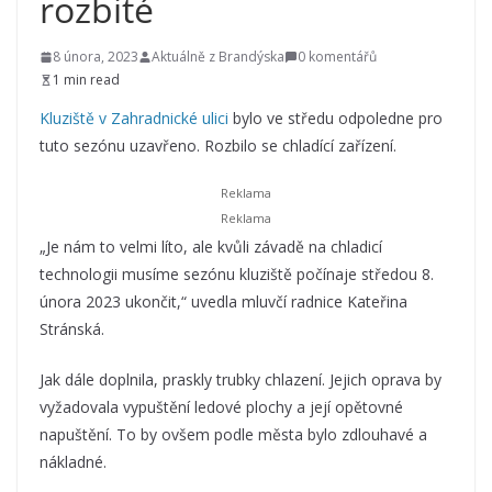
rozbité
8 února, 2023
Aktuálně z Brandýska
0 komentářů
1 min read
Kluziště v Zahradnické ulici
bylo ve středu odpoledne pro
tuto sezónu uzavřeno. Rozbilo se chladící zařízení.
„Je nám to velmi líto, ale kvůli závadě na chladicí
technologii musíme sezónu kluziště počínaje středou 8.
února 2023 ukončit,“ uvedla mluvčí radnice Kateřina
Stránská.
Jak dále doplnila, praskly trubky chlazení. Jejich oprava by
vyžadovala vypuštění ledové plochy a její opětovné
napuštění. To by ovšem podle města bylo zdlouhavé a
nákladné.