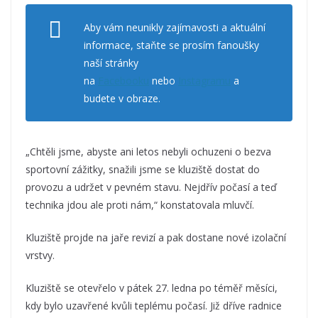
Aby vám neunikly zajímavosti a aktuální
informace, staňte se prosím fanoušky
naší stránky
na
Facebooku
nebo
Instagramu
a
budete v obraze.
„Chtěli jsme, abyste ani letos nebyli ochuzeni o bezva
sportovní zážitky, snažili jsme se kluziště dostat do
provozu a udržet v pevném stavu. Nejdřív počasí a teď
technika jdou ale proti nám,“ konstatovala mluvčí.
Kluziště projde na jaře revizí a pak dostane nové izolační
vrstvy.
Kluziště se otevřelo v pátek 27. ledna po téměř měsíci,
kdy bylo uzavřené kvůli teplému počasí. Již dříve radnice