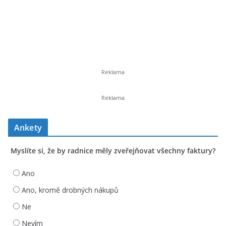
Ankety
Myslíte si, že by radnice měly zveřejňovat všechny faktury?
Ano
Ano, kromě drobných nákupů
Ne
Nevím