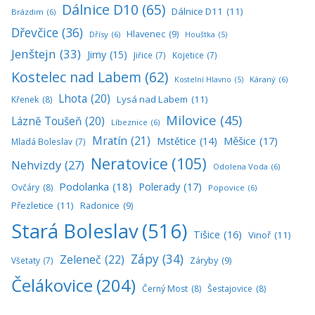
Dálnice D10
(65)
Dálnice D11
(11)
Brázdim
(6)
Dřevčice
(36)
Hlavenec
(9)
Dřísy
(6)
Houštka
(5)
Jenštejn
(33)
Jirny
(15)
Jiřice
(7)
Kojetice
(7)
Kostelec nad Labem
(62)
Káraný
(6)
Kostelní Hlavno
(5)
Lhota
(20)
Lysá nad Labem
(11)
Křenek
(8)
Milovice
(45)
Lázně Toušeň
(20)
Líbeznice
(6)
Mratín
(21)
Měšice
(17)
Mstětice
(14)
Mladá Boleslav
(7)
Neratovice
(105)
Nehvizdy
(27)
Odolena Voda
(6)
Podolanka
(18)
Polerady
(17)
Ovčáry
(8)
Popovice
(6)
Přezletice
(11)
Radonice
(9)
Stará Boleslav
(516)
Tišice
(16)
Vinoř
(11)
Zápy
(34)
Zeleneč
(22)
Všetaty
(7)
Záryby
(9)
Čelákovice
(204)
Černý Most
(8)
Šestajovice
(8)