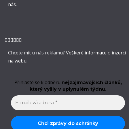
nás.
Chcete mít u nás reklamu?
Veškeré informace o inzerci
na webu.
Přihlaste se k odběru
nejzajímavějších článků,
který vyšly v uplynulém týdnu.