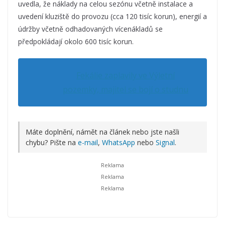
uvedla, že náklady na celou sezónu včetně instalace a
uvedení kluziště do provozu (cca 120 tisíc korun), energií a
údržby včetně odhadovaných vícenákladů se
předpokládají okolo 600 tisíc korun.
Fekálie zaplavily ve Výletní
pozemky, majitel se bojí o studnu
Máte doplnění, námět na článek nebo jste našli
chybu? Pište na
e-mail
,
WhatsApp
nebo
Signal
.