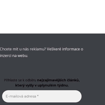
Chcete mít u nás reklamu?
Veškeré informace o
inzerci na webu.
Přihlaste se k odběru
nejzajímavějších článků,
který vyšly v uplynulém týdnu.