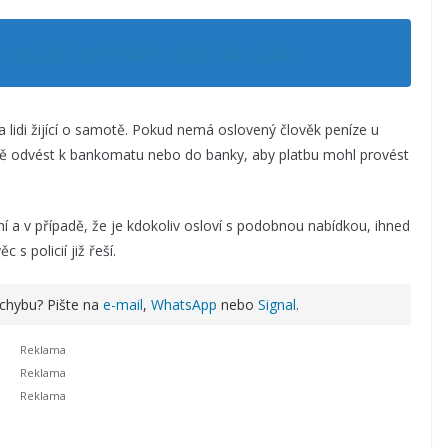
 má dvě nové lékařky. Rozšiřuje služby
a lidi žijící o samotě. Pokud nemá oslovený člověk peníze u
bně odvést k bankomatu nebo do banky, aby platbu mohl provést
í a v případě, že je kdokoliv osloví s podobnou nabídkou, ihned
 s policií již řeší.
 chybu? Pište na
e-mail
,
WhatsApp
nebo
Signal
.