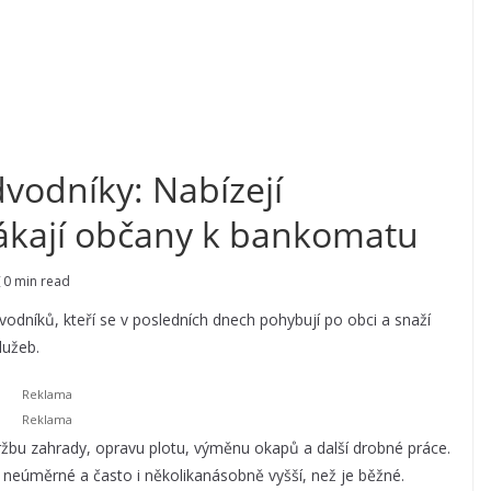
vodníky: Nabízejí
lákají občany k bankomatu
0 min read
odníků, kteří se v posledních dnech pohybují po obci a snaží
služeb.
ržbu zahrady, opravu plotu, výměnu okapů a další drobné práce.
la neúměrné a často i několikanásobně vyšší, než je běžné.