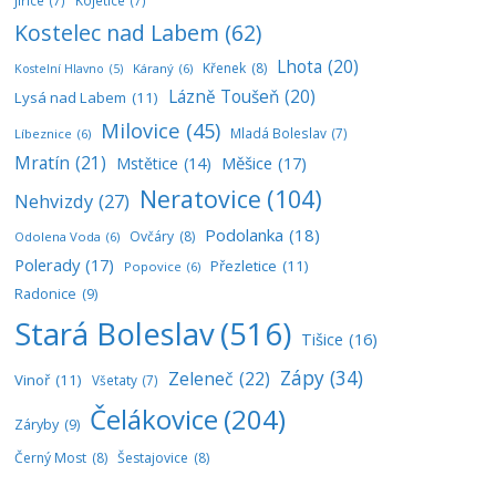
Jiřice
(7)
Kojetice
(7)
Kostelec nad Labem
(62)
Lhota
(20)
Křenek
(8)
Káraný
(6)
Kostelní Hlavno
(5)
Lázně Toušeň
(20)
Lysá nad Labem
(11)
Milovice
(45)
Mladá Boleslav
(7)
Líbeznice
(6)
Mratín
(21)
Měšice
(17)
Mstětice
(14)
Neratovice
(104)
Nehvizdy
(27)
Podolanka
(18)
Ovčáry
(8)
Odolena Voda
(6)
Polerady
(17)
Přezletice
(11)
Popovice
(6)
Radonice
(9)
Stará Boleslav
(516)
Tišice
(16)
Zápy
(34)
Zeleneč
(22)
Vinoř
(11)
Všetaty
(7)
Čelákovice
(204)
Záryby
(9)
Černý Most
(8)
Šestajovice
(8)