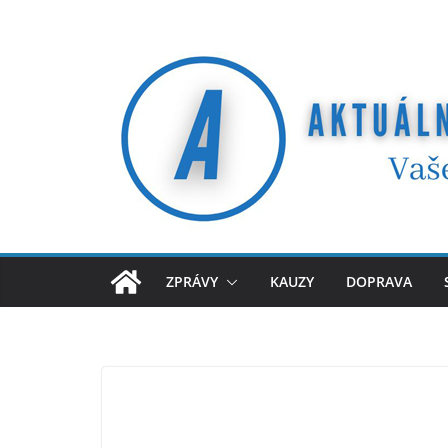
Přeskočit
na
obsah
ZPRÁVY
KAUZY
DOPRAVA