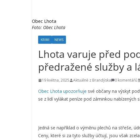
Obec Lhota
Foto: Obec Lhota
KRIMI
NEWS
Lhota varuje před pod
předražené služby a 
19 května, 2025
Aktuálně z Brandýska
0 komentářů
Obec Lhota upozorňuje
své občany na výskyt podv
se z lidí vylákat peníze pod záminkou nabízených 
Jedná se například o výměnu plechů na střeše, úd
Ceny, které si za tyto služby účtují, jsou však zce