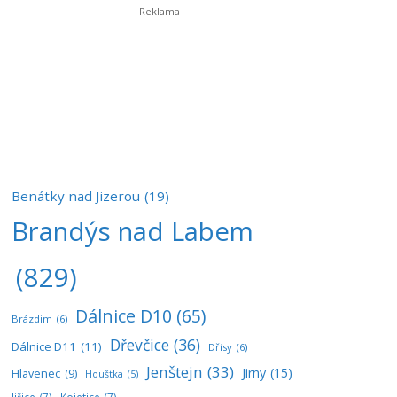
Benátky nad Jizerou
(19)
Brandýs nad Labem
(829)
Dálnice D10
(65)
Brázdim
(6)
Dřevčice
(36)
Dálnice D11
(11)
Dřísy
(6)
Jenštejn
(33)
Jirny
(15)
Hlavenec
(9)
Houštka
(5)