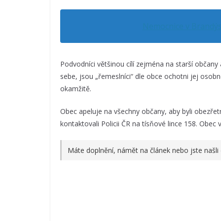
Nemocnice v Brandýse
Podvodníci většinou cílí zejména na starší občany 
sebe, jsou „řemeslníci“ dle obce ochotni jej oso
okamžitě.
Obec apeluje na všechny občany, aby byli obezřetn
kontaktovali Policii ČR na tísňové lince 158. Obec věc
Máte doplnění, námět na článek nebo jste našli