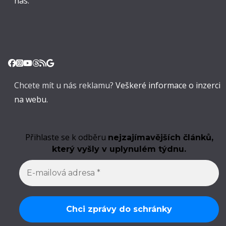
nás.
Chcete mít u nás reklamu?
Veškeré informace o inzerci
na webu.
Přihlaste se k odběru
nejzajímavějších článků,
který vyšly v uplynulém týdnu.