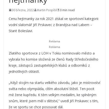
30 března, 2022
Martin Pospíšil
0 min read
Cenu hejtmanky za rok 2021 získal ve sportovní kategorii
vodní slalomář Jiří Prskavec z Brandýsa nad Labem –
Staré Boleslavi.
Zlatého sportovce z LOH v Tokiu nominovalo město a
vybrala ho komise složená ze členů Rady Středočeského
kraje, zástupců zastupitelských klubů a odborníků z
jednotlivých oblastí.
„Když stojím na startu velkého závodu, jako je mistrovství
světa nebo olympiáda, cítím absolutní štěstí. Ten pocit
mě žene kupředu. K těm velkým medailím, ke splněným
snům, které jsem měl v dětství,“ uvedl Jiří Prskavec s tím,
že ve sportu se chce posouvat dál.