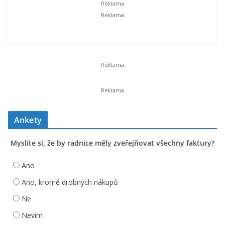
Ankety
Myslíte si, že by radnice měly zveřejňovat všechny faktury?
Ano
Ano, kromě drobných nákupů
Ne
Nevím