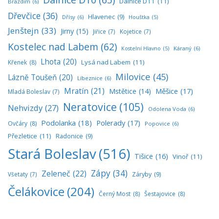
Dálnice D11
(11)
Brázdim
(6)
Dřevčice
(36)
Hlavenec
(9)
Dřísy
(6)
Houštka
(5)
Jenštejn
(33)
Jirny
(15)
Jiřice
(7)
Kojetice
(7)
Kostelec nad Labem
(62)
Káraný
(6)
Kostelní Hlavno
(5)
Lhota
(20)
Lysá nad Labem
(11)
Křenek
(8)
Milovice
(45)
Lázně Toušeň
(20)
Líbeznice
(6)
Mratín
(21)
Měšice
(17)
Mstětice
(14)
Mladá Boleslav
(7)
Neratovice
(105)
Nehvizdy
(27)
Odolena Voda
(6)
Podolanka
(18)
Polerady
(17)
Ovčáry
(8)
Popovice
(6)
Přezletice
(11)
Radonice
(9)
Stará Boleslav
(516)
Tišice
(16)
Vinoř
(11)
Zápy
(34)
Zeleneč
(22)
Všetaty
(7)
Záryby
(9)
Čelákovice
(204)
Černý Most
(8)
Šestajovice
(8)