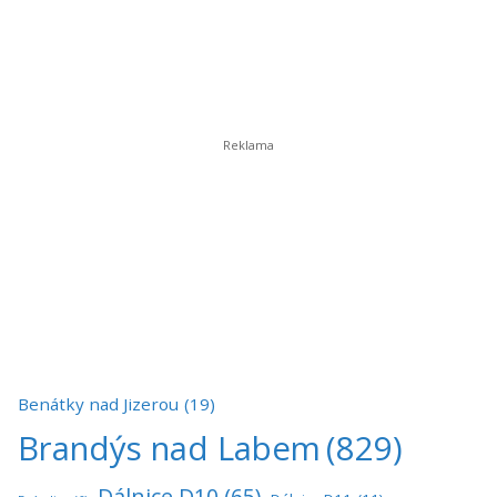
Benátky nad Jizerou
(19)
Brandýs nad Labem
(829)
Dálnice D10
(65)