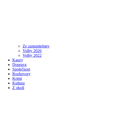
Ze zastupitelstev
Volby 2026
Volby 2022
Kauzy
Doprava
Společnost
Rozhovory
Krimi
Kultura
Z okolí