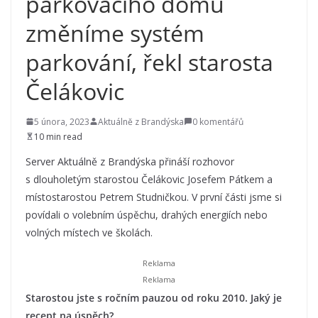
parkovacího domu
změníme systém
parkování, řekl starosta
Čelákovic
5 února, 2023
Aktuálně z Brandýska
0 komentářů
10 min read
Server Aktuálně z Brandýska přináší rozhovor
s dlouholetým starostou Čelákovic Josefem Pátkem a
místostarostou Petrem Studničkou. V první části jsme si
povídali o volebním úspěchu, drahých energiích nebo
volných místech ve školách.
Starostou jste s ročním pauzou od roku 2010. Jaký je
recept na úspěch?