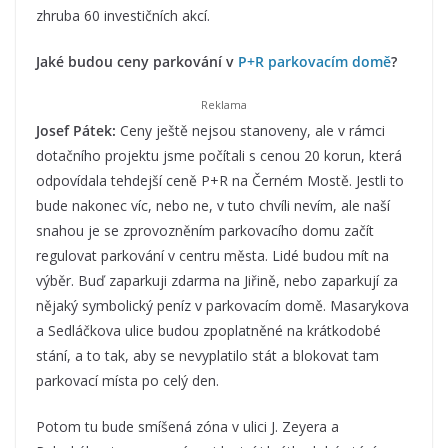
zhruba 60 investičních akcí.
Jaké budou ceny parkování v
P+R parkovacím domě
?
Josef Pátek:
Ceny ještě nejsou stanoveny, ale v rámci
dotačního projektu jsme počítali s cenou 20 korun, která
odpovídala tehdejší ceně P+R na Černém Mostě. Jestli to
bude nakonec víc, nebo ne, v tuto chvíli nevím, ale naší
snahou je se zprovozněním parkovacího domu začít
regulovat parkování v centru města. Lidé budou mít na
výběr. Buď zaparkuji zdarma na Jiřině, nebo zaparkují za
nějaký symbolický peníz v parkovacím domě. Masarykova
a Sedláčkova ulice budou zpoplatněné na krátkodobé
stání, a to tak, aby se nevyplatilo stát a blokovat tam
parkovací místa po celý den.
Potom tu bude smíšená zóna v ulici J. Zeyera a