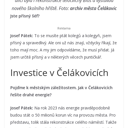
ulici byla i rekonstrukce tělocvičny Bios a výstavba
nového školního hřiště. Foto:
archiv města Čelákovic
Jste přísný šéf?
Josef Pátek:
To se musíte ptát kolegů a kolegyň, jsem
přísný a spravedlivý. Ale oni už nás znají, vždycky říkají, že
toho mají moc. A my jim odpovídáme, že musí přidat. Já
jsem určitě přísný a v některých věcech puntičkář.
Investice v Čelákovicích
Pojďme k městským záležitostem. Jak v Čelákovicích
řešíte drahé energie?
Josef Pátek:
Na rok 2023 nás energie pravděpodobně
budou stát o 50 milionů korun víc na provozu města. Pro
představu, tolik stála rekonstrukce celého náměstí. Takže