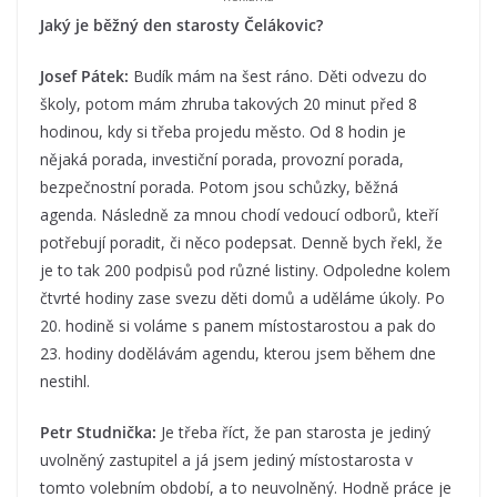
Jaký je běžný den starosty Čelákovic?
Josef Pátek:
Budík mám na šest ráno. Děti odvezu do
školy, potom mám zhruba takových 20 minut před 8
hodinou, kdy si třeba projedu město. Od 8 hodin je
nějaká porada, investiční porada, provozní porada,
bezpečnostní porada. Potom jsou schůzky, běžná
agenda. Následně za mnou chodí vedoucí odborů, kteří
potřebují poradit, či něco podepsat. Denně bych řekl, že
je to tak 200 podpisů pod různé listiny. Odpoledne kolem
čtvrté hodiny zase svezu děti domů a uděláme úkoly. Po
20. hodině si voláme s panem místostarostou a pak do
23. hodiny dodělávám agendu, kterou jsem během dne
nestihl.
Petr Studnička:
Je třeba říct, že pan starosta je jediný
uvolněný zastupitel a já jsem jediný místostarosta v
tomto volebním období, a to neuvolněný. Hodně práce je