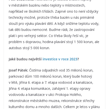
v městském bazénu nebo teploty v místnostech,
například ve školních třídách. Zaprvé ono to není vždycky
technicky možné, protože třeba bazén u nás primárně
slouží pro výuku plavání dětí. A když snížíme teplotu vody,
tak děti budou nemocné. Buďme rádi, že zastropování
platí i pro veřejný sektor. Co třeba školy řeší víc, je
problém s dopravou, hodina plavání stojí 1 500 korun, ale
autobus stojí 5 000 korun.
Jaké budou největší
investice v roce 2023
?
Josef Pátek:
Čistírna odpadních vod 35 milionů korun,
parkovací dům 100 milionů korun, který bude hotový
v létě, Jiřina 6. etapa a 7. etapa vodovod a kanalizace,
Jiřina 4. etapa komunikace, zahájení 1. etapy opravy
vodovodu a kanalizace v ulici Prokopa Holého,
rekonstrukce městského muzea, rekonstrukce střechy
kulturního domu a mnoho dalších. Celkem je letos v plánu