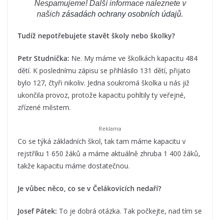
Nespamujeme! Další informace naleznete v
našich
zásadách ochrany osobních údajů
.
Tudíž nepotřebujete stavět školy nebo školky?
Petr Studnička:
Ne. My máme ve školkách kapacitu 484
dětí. K poslednímu zápisu se přihlásilo 131 dětí, přijato
bylo 127, čtyři nikoliv. Jedna soukromá školka u nás již
ukončila provoz, protože kapacitu pohltily ty veřejné,
zřízené městem.
Co se týká základních škol, tak tam máme kapacitu v
rejstříku 1 650 žáků a máme aktuálně zhruba 1 400 žáků,
takže kapacitu máme dostatečnou.
Je vůbec něco, co se v Čelákovicích nedaří?
Josef Pátek:
To je dobrá otázka. Tak počkejte, nad tím se