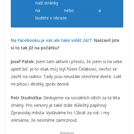
naší stránky
na
Facebooku
nebo
Instagramu
a
budete v obraze.
Na Facebooku je vás ale také vidět 24/7.
Nastavil jste
si to tak již na počátku?
Josef Pátek:
Jsem tam aktivní i přesto, že jsem si na sebe
upletl bič. Je to však můj styl řízení Čelákovic, nechci se
zavřít na radnici. Tady jsou neustále otevřené dveře. Lidé
mi píšou i desítky zpráv denně.
Petr Studnička:
Sledujeme na sociálních sítích za ta léta
změny. Pro seniory je také stále důležitý papírový
Zpravodaj města. Vydáváme ho 12krát za rok. I my
vnímáme, že nesmíme zamrznout.