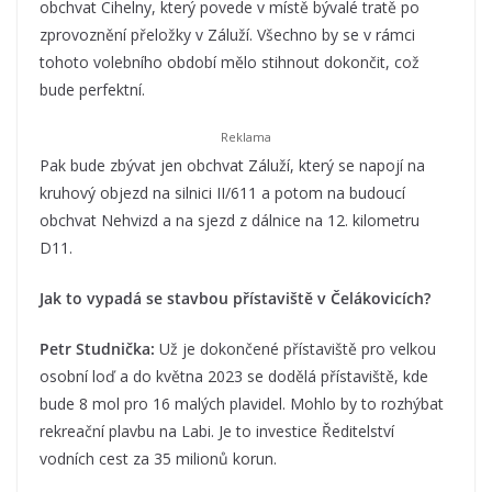
obchvat Cihelny, který povede v místě bývalé tratě po
zprovoznění přeložky v Záluží. Všechno by se v rámci
tohoto volebního období mělo stihnout dokončit, což
bude perfektní.
Pak bude zbývat jen obchvat Záluží, který se napojí na
kruhový objezd na silnici II/611 a potom na budoucí
obchvat Nehvizd a na sjezd z dálnice na 12. kilometru
D11.
Jak to vypadá se stavbou přístaviště v Čelákovicích?
Petr Studnička:
Už je dokončené přístaviště pro velkou
osobní loď a do května 2023 se dodělá přístaviště, kde
bude 8 mol pro 16 malých plavidel. Mohlo by to rozhýbat
rekreační plavbu na Labi. Je to investice Ředitelství
vodních cest za 35 milionů korun.