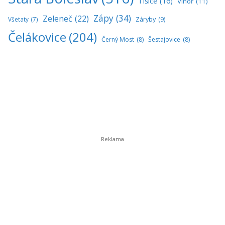
Tišice
(16)
Vinoř
(11)
Zápy
(34)
Zeleneč
(22)
Všetaty
(7)
Záryby
(9)
Čelákovice
(204)
Černý Most
(8)
Šestajovice
(8)