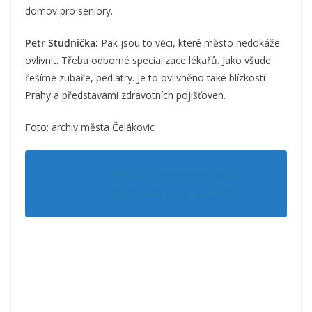
domov pro seniory.
Petr Studnička:
Pak jsou to věci, které město nedokáže
ovlivnit. Třeba odborné specializace lékařů. Jako všude
řešíme zubaře, pediatry. Je to ovlivněno také blízkostí
Prahy a představami zdravotních pojišťoven.
Foto: archiv města Čelákovic
Přehled kulturních akcí v
Čelákovicích na rok 2023