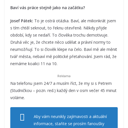
Baví vás práce stejně jako na začátku?
Josef Pátek:
To je ostrá otázka. Baví, ale milionkrát jsem
s tím chtěl seknout, to řeknu otevřeně. Někdy přijde
období, kdy se nedaří. To člověka trochu demotivuje.
Druhá věc je, že chcete něco udělat a právní normy to
neumožňují. To si člověk klepe na čelo. Baví mě ale měnit
tvář města, nebaví mě politické přetahování. Jsem rád, že
nemáme koalici 11 na 10.
Na telefonu jsem 24/7 a musím říct, že my si s Petrem
(Studničkou – pozn. red.) každý den v osm večer 45 minut
voláme.
Aby vám neunikly zajímavosti a aktuální
informace, staňte se prosím fanoušky