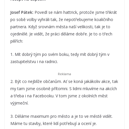
Josef Pátek:
Povedl se nám hattrick, protože jsme třikrát
po sobě volby vyhráli tak, že nepotřebujeme koaličního
partnera. Když srovnám města naší velikosti, tak je to
ojedinělé. Je vidět, že práci děláme dobře. Je to o třech
pilířích:
1. Mít dobrý tým po svém boku, tedy mít dobrý tým v
zastupitelstvu i na radnici.
2. Být co nejblíže občanům. Ať se koná jakákoliv akce, tak
my tam jsme osobně přítomni. S lidmi mluvíme na akcích
a třeba i na Facebooku. V tom jsme z okolních měst
výjimeční.
3. Děláme maximum pro město a je to ve městě vidět.
Máme tu stavby, které lidí potřebují a ocení je.