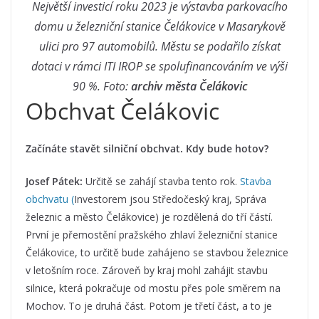
Největší investicí roku 2023 je výstavba parkovacího
domu u železniční stanice Čelákovice v Masarykově
ulici pro 97 automobilů. Městu se podařilo získat
dotaci v rámci ITI IROP se spolufinancováním ve výši
90 %. Foto:
archiv města Čelákovic
Obchvat Čelákovic
Začínáte stavět silniční obchvat. Kdy bude hotov?
Josef Pátek:
Určitě se zahájí stavba tento rok.
Stavba
obchvatu (
Investorem jsou Středočeský kraj, Správa
železnic a město Čelákovice) je rozdělená do tří částí.
První je přemostění pražského zhlaví železniční stanice
Čelákovice, to určitě bude zahájeno se stavbou železnice
v letošním roce. Zároveň by kraj mohl zahájit stavbu
silnice, která pokračuje od mostu přes pole směrem na
Mochov. To je druhá část. Potom je třetí část, a to je