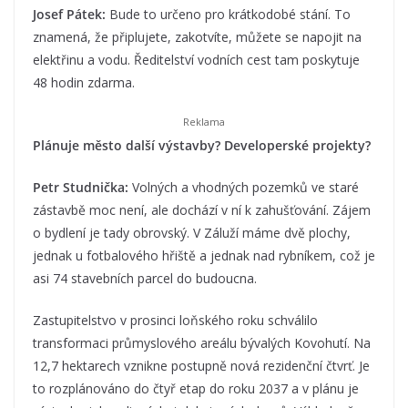
Josef Pátek:
Bude to určeno pro krátkodobé stání. To
znamená, že připlujete, zakotvíte, můžete se napojit na
elektřinu a vodu. Ředitelství vodních cest tam poskytuje
48 hodin zdarma.
Plánuje město další výstavby? Developerské projekty?
Petr Studnička:
Volných a vhodných pozemků ve staré
zástavbě moc není, ale dochází v ní k zahušťování. Zájem
o bydlení je tady obrovský. V Záluží máme dvě plochy,
jednak u fotbalového hřiště a jednak nad rybníkem, což je
asi 74 stavebních parcel do budoucna.
Zastupitelstvo v prosinci loňského roku schválilo
transformaci průmyslového areálu bývalých Kovohutí. Na
12,7 hektarech vznikne postupně nová rezidenční čtvrť. Je
to rozplánováno do čtyř etap do roku 2037 a v plánu je