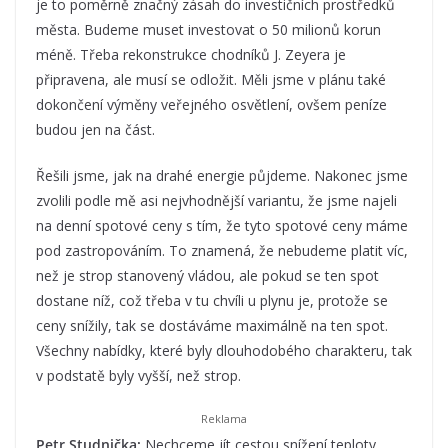
je to poměrně značný zásah do investičních prostředků
města. Budeme muset investovat o 50 milionů korun
méně. Třeba rekonstrukce chodníků J. Zeyera je
připravena, ale musí se odložit. Měli jsme v plánu také
dokončení výměny veřejného osvětlení, ovšem peníze
budou jen na část.
Řešili jsme, jak na drahé energie půjdeme. Nakonec jsme
zvolili podle mě asi nejvhodnější variantu, že jsme najeli
na denní spotové ceny s tím, že tyto spotové ceny máme
pod zastropováním. To znamená, že nebudeme platit víc,
než je strop stanovený vládou, ale pokud se ten spot
dostane níž, což třeba v tu chvíli u plynu je, protože se
ceny snížily, tak se dostáváme maximálně na ten spot.
Všechny nabídky, které byly dlouhodobého charakteru, tak
v podstatě byly vyšší, než strop.
Petr Studnička:
Nechceme jít cestou snížení teploty