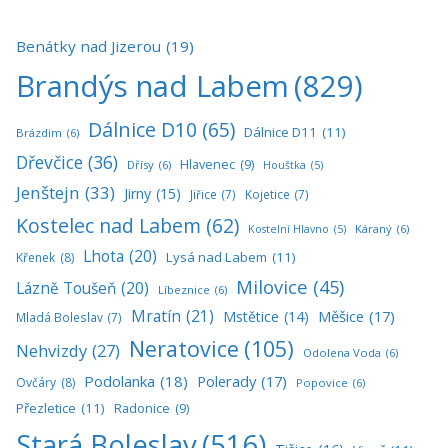
Benátky nad Jizerou
(19)
Brandýs nad Labem
(829)
Dálnice D10
(65)
Dálnice D11
(11)
Brázdim
(6)
Dřevčice
(36)
Hlavenec
(9)
Dřísy
(6)
Houštka
(5)
Jenštejn
(33)
Jirny
(15)
Jiřice
(7)
Kojetice
(7)
Kostelec nad Labem
(62)
Káraný
(6)
Kostelní Hlavno
(5)
Lhota
(20)
Lysá nad Labem
(11)
Křenek
(8)
Milovice
(45)
Lázně Toušeň
(20)
Líbeznice
(6)
Mratín
(21)
Měšice
(17)
Mstětice
(14)
Mladá Boleslav
(7)
Neratovice
(105)
Nehvizdy
(27)
Odolena Voda
(6)
Podolanka
(18)
Polerady
(17)
Ovčáry
(8)
Popovice
(6)
Přezletice
(11)
Radonice
(9)
Stará Boleslav
(516)