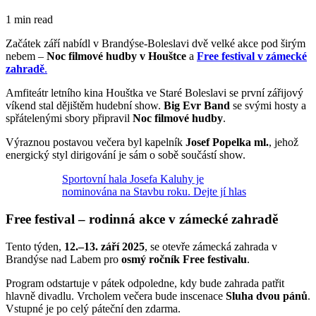
1 min read
Začátek září nabídl v Brandýse-Boleslavi dvě velké akce pod širým
nebem –
Noc filmové hudby v Houštce
a
Free festival v zámecké
zahradě
.
Amfiteátr letního kina Houštka ve Staré Boleslavi se první zářijový
víkend stal dějištěm hudební show.
Big Evr Band
se svými hosty a
spřátelenými sbory připravil
Noc filmové hudby
.
Výraznou postavou večera byl kapelník
Josef Popelka ml.
, jehož
energický styl dirigování je sám o sobě součástí show.
Sportovní hala Josefa Kaluhy je
nominována na Stavbu roku. Dejte jí hlas
Free festival – rodinná akce v zámecké zahradě
Tento týden,
12.–13. září 2025
, se otevře zámecká zahrada v
Brandýse nad Labem pro
osmý ročník Free festivalu
.
Program odstartuje v pátek odpoledne, kdy bude zahrada patřit
hlavně divadlu. Vrcholem večera bude inscenace
Sluha dvou pánů
.
Vstupné je po celý páteční den zdarma.