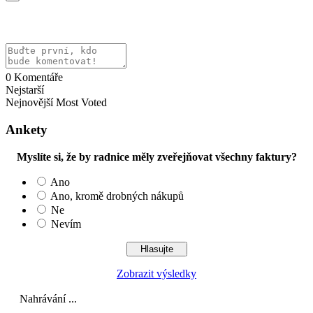
0
Komentáře
Nejstarší
Nejnovější
Most Voted
Ankety
Myslíte si, že by radnice měly zveřejňovat všechny faktury?
Ano
Ano, kromě drobných nákupů
Ne
Nevím
Zobrazit výsledky
Nahrávání ...