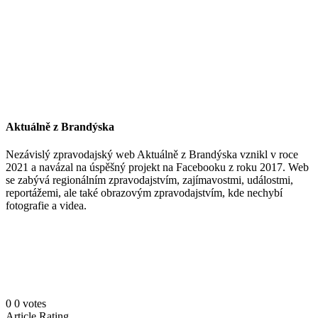
Aktuálně z Brandýska
Nezávislý zpravodajský web Aktuálně z Brandýska vznikl v roce
2021 a navázal na úspěšný projekt na Facebooku z roku 2017. Web
se zabývá regionálním zpravodajstvím, zajímavostmi, událostmi,
reportážemi, ale také obrazovým zpravodajstvím, kde nechybí
fotografie a videa.
0
0
votes
Article Rating