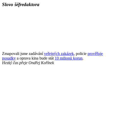
Slovo šéfredaktora
Zmapovali jsme zadávání
veřejných zakázek
, policie
prověřuje
posudky
a oprava kina bude stát
10 milionů korun
.
Hezký čas přeje
Ondřej Kořínek