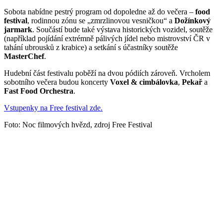
Sobota nabídne pestrý program od dopoledne až do večera –
food
festival
, rodinnou zónu se „zmrzlinovou vesničkou“ a
Dožínkový
jarmark
. Součástí bude také výstava historických vozidel, soutěže
(například pojídání extrémně pálivých jídel nebo mistrovství ČR v
tahání ubrousků z krabice) a setkání s účastníky soutěže
MasterChef
.
Hudební část festivalu poběží na dvou pódiích zároveň. Vrcholem
sobotního večera budou koncerty
Voxel & cimbálovka
,
Pekař
a
Fast Food Orchestra
.
Vstupenky na Free festival zde.
Foto: Noc filmových hvězd, zdroj Free Festival