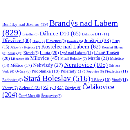
Brandýs nad Labem
Benátky nad Jizerou
(19)
(829)
Dálnice D10
(65)
Dálnice D11
(11)
Brázdim
(6)
Dřevčice
(36)
Jenštejn
(33)
Jirny
Hlavenec
(9)
Dřísy
(6)
Houštka
(5)
Kostelec nad Labem
(62)
(15)
Jiřice
(7)
Kojetice
(7)
Kostelní Hlavno
Lhota
(20)
Lázně Toušeň
Lysá nad Labem
(11)
Křenek
(8)
Káraný
(6)
(5)
Milovice
(45)
(20)
Mratín
(21)
Mstětice
Líbeznice
(6)
Mladá Boleslav
(7)
Neratovice
(105)
Nehvizdy
(27)
(14)
Měšice
(17)
Odolena
Podolanka
(18)
Polerady
(17)
Přezletice
(11)
Ovčáry
(8)
Voda
(6)
Popovice
(6)
Stará Boleslav
(516)
Tišice
(16)
Vinoř
(11)
Radonice
(9)
Čelákovice
Zápy
(34)
Zeleneč
(22)
Záryby
(9)
Všetaty
(7)
(204)
Černý Most
(8)
Šestajovice
(8)