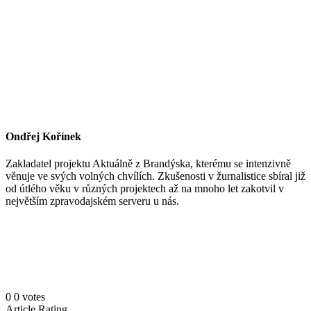
Ondřej Kořínek
Zakladatel projektu Aktuálně z Brandýska, kterému se intenzivně
věnuje ve svých volných chvílích. Zkušenosti v žurnalistice sbíral již
od útlého věku v různých projektech až na mnoho let zakotvil v
největším zpravodajském serveru u nás.
0
0
votes
Article Rating