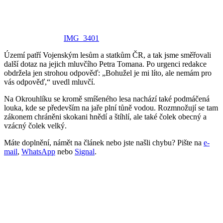
IMG_3401
Území patří Vojenským lesům a statkům ČR, a tak jsme směřovali
další dotaz na jejich mluvčího Petra Tomana. Po urgenci redakce
obdržela jen strohou odpověď: „Bohužel je mi líto, ale nemám pro
vás odpověď,“ uvedl mluvčí.
Na Okrouhlíku se kromě smíšeného lesa nachází také podmáčená
louka, kde se především na jaře plní tůně vodou. Rozmnožují se tam
zákonem chráněni skokani hnědí a štíhlí, ale také čolek obecný a
vzácný čolek velký.
Máte doplnění, námět na článek nebo jste našli chybu? Pište na
e-
mail
,
WhatsApp
nebo
Signal
.