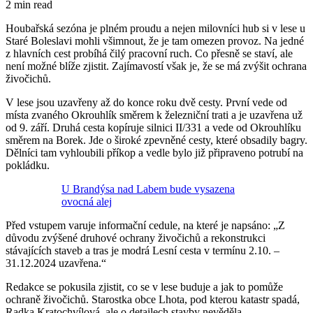
2 min read
Houbařská sezóna je plném proudu a nejen milovníci hub si v lese u
Staré Boleslavi mohli všimnout, že je tam omezen provoz. Na jedné
z hlavních cest probíhá čilý pracovní ruch. Co přesně se staví, ale
není možné blíže zjistit. Zajímavostí však je, že se má zvýšit ochrana
živočichů.
V lese jsou uzavřeny až do konce roku dvě cesty. První vede od
místa zvaného Okrouhlík směrem k železniční trati a je uzavřena už
od 9. září. Druhá cesta kopíruje silnici II/331 a vede od Okrouhlíku
směrem na Borek. Jde o široké zpevněné cesty, které obsadily bagry.
Dělníci tam vyhloubili příkop a vedle bylo již připraveno potrubí na
pokládku.
U Brandýsa nad Labem bude vysazena
ovocná alej
Před vstupem varuje informační cedule, na které je napsáno: „Z
důvodu zvýšené druhové ochrany živočichů a rekonstrukci
stávajících staveb a tras je modrá Lesní cesta v termínu 2.10. –
31.12.2024 uzavřena.“
Redakce se pokusila zjistit, co se v lese buduje a jak to pomůže
ochraně živočichů. Starostka obce Lhota, pod kterou katastr spadá,
Radka Kratochvílová, ale o detailech stavby nevěděla.