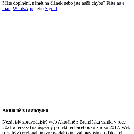
Máte doplnění, námět na článek nebo jste našli chybu? Pište na
e-
mail
,
WhatsApp
nebo
Signal
.
Aktuálně z Brandýska
Nezávislý zpravodajský web Aktuálně z Brandýska vznikl v roce
2021 a navázal na úspěšný projekt na Facebooku z roku 2017. Web
se zabývá regionálním zpravodajstvím, zajímavostmi, událostmi,