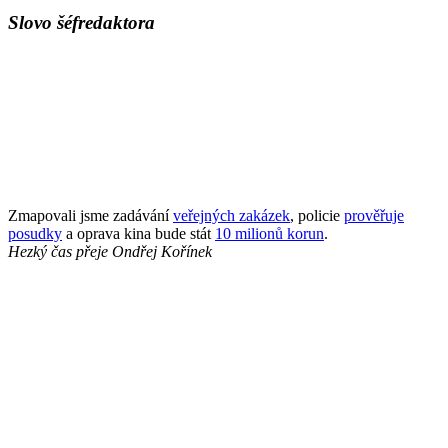
Slovo šéfredaktora
Zmapovali jsme zadávání
veřejných zakázek
, policie
prověřuje
posudky
a oprava kina bude stát
10 milionů korun
.
Hezký čas přeje
Ondřej Kořínek