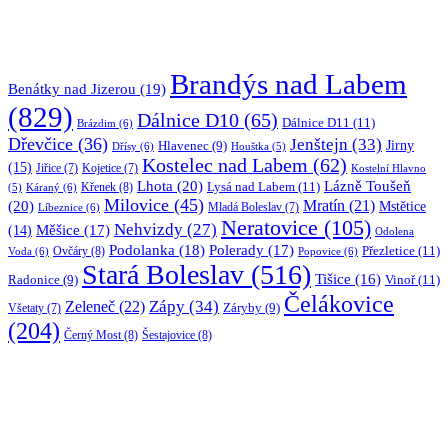
Brandýs nad Labem
Benátky nad Jizerou
(19)
(829)
Dálnice D10
(65)
Dálnice D11
(11)
Brázdim
(6)
Dřevčice
(36)
Jenštejn
(33)
Jirny
Hlavenec
(9)
Dřísy
(6)
Houštka
(5)
Kostelec nad Labem
(62)
(15)
Jiřice
(7)
Kojetice
(7)
Kostelní Hlavno
Lhota
(20)
Lázně Toušeň
Lysá nad Labem
(11)
Křenek
(8)
Káraný
(6)
(5)
Milovice
(45)
(20)
Mratín
(21)
Mstětice
Líbeznice
(6)
Mladá Boleslav
(7)
Neratovice
(105)
Nehvizdy
(27)
(14)
Měšice
(17)
Odolena
Podolanka
(18)
Polerady
(17)
Přezletice
(11)
Ovčáry
(8)
Voda
(6)
Popovice
(6)
Stará Boleslav
(516)
Tišice
(16)
Vinoř
(11)
Radonice
(9)
Čelákovice
Zápy
(34)
Zeleneč
(22)
Záryby
(9)
Všetaty
(7)
(204)
Černý Most
(8)
Šestajovice
(8)