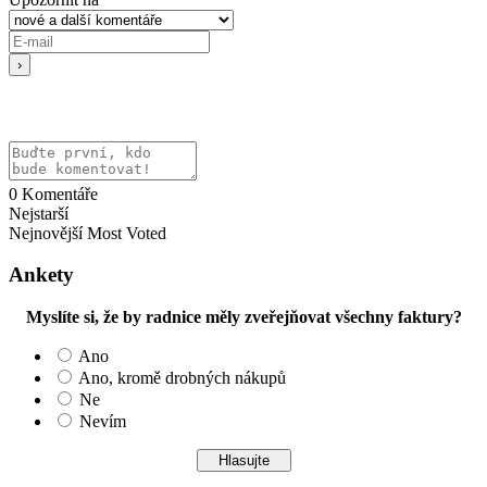
0
Komentáře
Nejstarší
Nejnovější
Most Voted
Ankety
Myslíte si, že by radnice měly zveřejňovat všechny faktury?
Ano
Ano, kromě drobných nákupů
Ne
Nevím