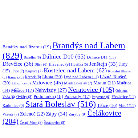
Brandýs nad Labem
Benátky nad Jizerou
(19)
(829)
Dálnice D10
(65)
Dálnice D11
(11)
Brázdim
(6)
Dřevčice
(36)
Jenštejn
(33)
Jirny
Hlavenec
(9)
Dřísy
(6)
Houštka
(5)
Kostelec nad Labem
(62)
(15)
Jiřice
(7)
Kojetice
(7)
Kostelní Hlavno
Lhota
(20)
Lázně Toušeň
Lysá nad Labem
(11)
Křenek
(8)
Káraný
(6)
(5)
Milovice
(45)
(20)
Mratín
(21)
Mstětice
Líbeznice
(6)
Mladá Boleslav
(7)
Neratovice
(105)
Nehvizdy
(27)
(14)
Měšice
(17)
Odolena
Podolanka
(18)
Polerady
(17)
Přezletice
(11)
Ovčáry
(8)
Voda
(6)
Popovice
(6)
Stará Boleslav
(516)
Tišice
(16)
Vinoř
(11)
Radonice
(9)
Čelákovice
Zápy
(34)
Zeleneč
(22)
Záryby
(9)
Všetaty
(7)
(204)
Černý Most
(8)
Šestajovice
(8)