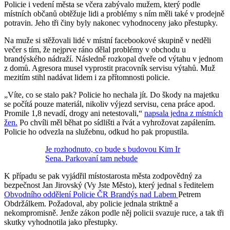
Policie i vedení města se včera zabývalo mužem, který podle
místních občanů obtěžuje lidi a problémy s ním měli také v prodejně
potravin. Jeho tři činy byly nakonec vyhodnoceny jako přestupky.
Na muže si stěžovali lidé v místní facebookové skupině v neděli
večer s tím, že nejprve ráno dělal problémy v obchodu u
brandýského nádraží. Následně rozkopal dveře od výtahu v jednom
z domů. Agresora musel vyprostit pracovník servisu výtahů. Muž
mezitím stihl nadávat lidem i za přítomnosti policie.
„Víte, co se stalo pak? Policie ho nechala jít. Do škody na majetku
se počítá pouze materiál, nikoliv výjezd servisu, cena práce apod.
Promile 1,8 nevadí, drogy ani netestovali,“
napsala jedna z místních
žen.
Po chvíli měl běhat po sídlišti a řvát a vyhrožovat zapálením.
Policie ho odvezla na služebnu, odkud ho pak propustila.
Je rozhodnuto, co bude s budovou Kim Ir
Sena. Parkovaní tam nebude
K případu se pak vyjádřil místostarosta města zodpovědný za
bezpečnost Jan Jirovský (Vy Jste Město), který jednal s ředitelem
Obvodního oddělení Policie ČR Brandýs nad Labem
Petrem
Obdržálkem. Požadoval, aby policie jednala striktně a
nekompromisně. Jenže zákon podle něj policii svazuje ruce, a tak tři
skutky vyhodnotila jako přestupky.