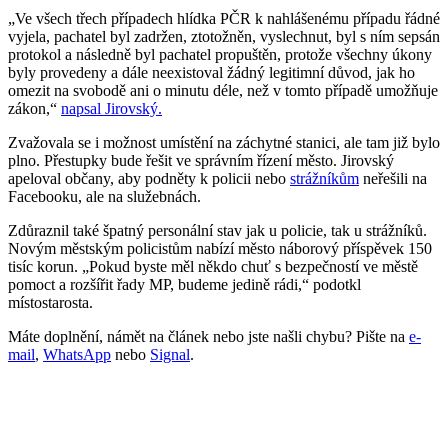
„Ve všech třech případech hlídka PČR k nahlášenému případu řádné
vyjela, pachatel byl zadržen, ztotožněn, vyslechnut, byl s ním sepsán
protokol a následně byl pachatel propuštěn, protože všechny úkony
byly provedeny a dále neexistoval žádný legitimní důvod, jak ho
omezit na svobodě ani o minutu déle, než v tomto případě umožňuje
zákon,“
napsal Jirovský.
Zvažovala se i možnost umístění na záchytné stanici, ale tam již bylo
plno. Přestupky bude řešit ve správním řízení město. Jirovský
apeloval občany, aby podněty k policii nebo
strážníkům
neřešili na
Facebooku, ale na služebnách.
Zdůraznil také špatný personální stav jak u policie, tak u strážníků.
Novým městským policistům nabízí město náborový příspěvek 150
tisíc korun. „Pokud byste měl někdo chuť s bezpečností ve městě
pomoct a rozšířit řady MP, budeme jedině rádi,“ podotkl
místostarosta.
Máte doplnění, námět na článek nebo jste našli chybu? Pište na
e-
mail
,
WhatsApp
nebo
Signal
.